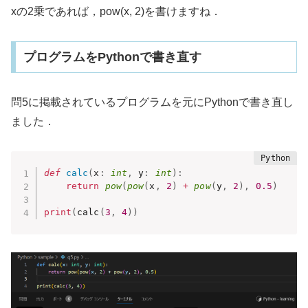
xの2乗であれば，pow(x, 2)を書けますね．
プログラムをPythonで書き直す
問5に掲載されているプログラムを元にPythonで書き直し
ました．
def
calc
(
x
:
int
,
 y
:
int
)
:
return
pow
(
pow
(
x
,
2
)
+
pow
(
y
,
2
)
,
0.5
)
print
(
calc
(
3
,
4
)
)