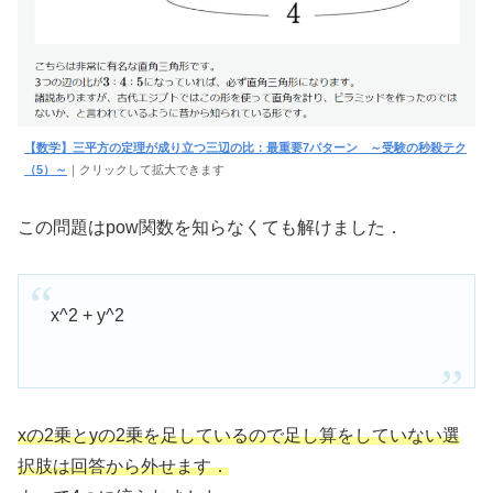
【数学】三平方の定理が成り立つ三辺の比：最重要7パターン ～受験の秒殺テク
（5）～
｜クリックして拡大できます
この問題はpow関数を知らなくても解けました．
x^2 + y^2
xの2乗とyの2乗を足しているので足し算をしていない選
択肢は回答から外せます．