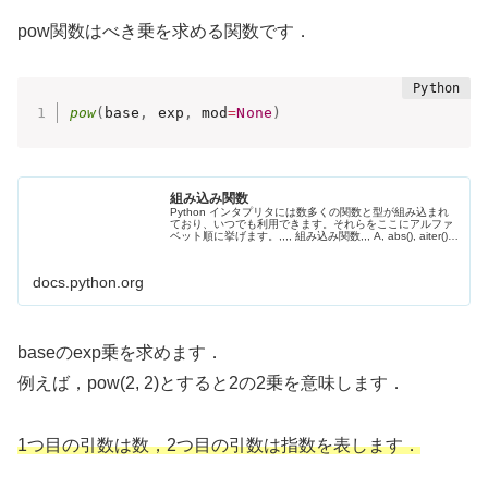
pow関数はべき乗を求める関数です．
pow
(
base
,
 exp
,
 mod
=
None
)
組み込み関数
Python インタプリタには数多くの関数と型が組み込まれ
ており、いつでも利用できます。それらをここにアルファ
ベット順に挙げます。,,,, 組み込み関数,,, A, abs(), aiter(),
all(), anext(), any(), ascii(),, B, bin(), bool(), breakpoint...
docs.python.org
baseのexp乗を求めます．
例えば，pow(2, 2)とすると2の2乗を意味します．
1つ目の引数は数，2つ目の引数は指数を表します．