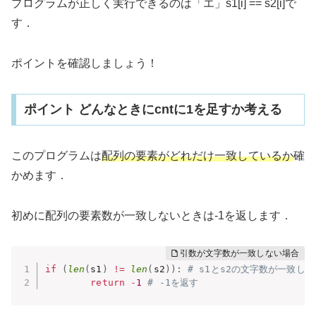
プログラムが正しく実行できるのは「エ」s1[i] == s2[i]で
す．
ポイントを確認しましょう！
ポイント どんなときにcntに1を足すか考える
このプログラムは
配列の要素がどれだけ一致しているか
確
かめます．
初めに配列の要素数が一致しないときは-1を返します．
if
(
len
(
s1
)
!=
len
(
s2
)
)
:
# s1とs2の文字数が一致し
return
-
1
# -1を返す