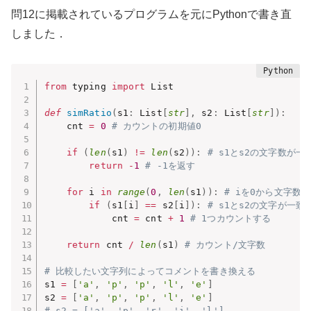
問12に掲載されているプログラムを元にPythonで書き直
しました．
from
 typing 
import
 List

def
simRatio
(
s1
:
 List
[
str
]
,
 s2
:
 List
[
str
]
)
:
    cnt 
=
0
# カウントの初期値0
if
(
len
(
s1
)
!=
len
(
s2
)
)
:
# s1とs2の文字数が
return
-
1
# -1を返す
for
 i 
in
range
(
0
,
len
(
s1
)
)
:
# iを0から文字数
if
(
s1
[
i
]
==
 s2
[
i
]
)
:
# s1とs2の文字が一致
            cnt 
=
 cnt 
+
1
# 1つカウントする
return
 cnt 
/
len
(
s1
)
# カウント/文字数
# 比較したい文字列によってコメントを書き換える
s1 
=
[
'a'
,
'p'
,
'p'
,
'l'
,
'e'
]
s2 
=
[
'a'
,
'p'
,
'p'
,
'l'
,
'e'
]
# s2 = ['a', 'p', 'r', 'i', 'l']