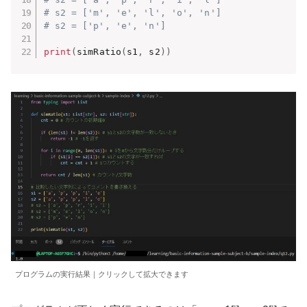
# s2 = ['m', 'e', 'l', 'o', 'n']
# s2 = ['p', 'e', 'n']
print
(
simRatio
(
s1
,
 s2
)
)
プログラムの実行結果｜クリックして拡大できます