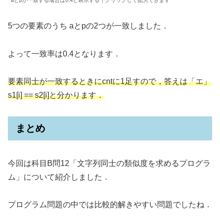
aとpが一致する場合は0.4と表示する｜クリックして拡大できます
5つの要素のうち aとpの2つが一致しました．
よって一致率は0.4となります．
要素同士が一致するときにcntに1足すので，答えは「エ」
s1[i] == s2[i]と分かります．
まとめ
今回は科目B問12「文字列同士の類似度を求めるプログラ
ム」について紹介しました．
プログラム問題の中では比較的解きやすい問題でしたね．