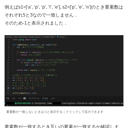
例えばs1=[‘a’, ‘p’, ‘p’, ‘l’, ‘e’], s2=[‘p’, ‘e’, ‘n’]のとき要素数は
それぞれ5と3なので一致しません．
そのため-1と表示されました．
要素数が一致しないときは-1と表示する｜クリックして拡大できます
要素数が一致するとき互いの要素が一致するか確認しま