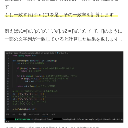
す．
もし一致すればcntに1を足しその一致率を計算します．
例えばs1=[‘a’, ‘p’, ‘p’, ‘l’, ‘e’], s2 = [‘a’, ‘p’, ‘r’, ‘i’, ‘l’]のように
一部の文字列が一致していると計算した結果を返します．