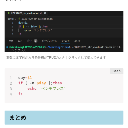
変数に文字列が入り条件機がTRUEのとき｜クリックして拡大できます
day
=
$1
if
[
 -n 
$day
]
;
then
echo
'ベンチプレス'
fi
まとめ