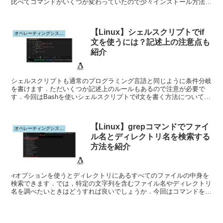
比べてコマンドがいくつか変わっていたので少々インストール方法に
手こずりました．今回はLinuxのUbuntu22.04でterraformをインストー
ルする方法を紹介します．
【Linux】シェルスクリプトでif
オペレーティングシステム
文を使うには？記述上の注意点も
紹介
シェルスクリプトも通常のプログラミング言語と同じように条件分岐
を書けます．ただいくつか記述上のルールもあるので注意が必要で
す．今回はBashを使いシェルスクリプトでif文を書く方法について紹
介します．
【Linux】grepコマンドでファイ
オペレーティングシステム
ル名とディレクトリ名を検索する
方法を紹介
-rオプションを使うとディレクトリにあるすべてのファイルの中身を
検索できます．では，特定の文字列を含むファイル名やディレクトリ
名を調べたいときはどうすれば良いでしょうか．今回はコマンドを組
み合わせてファイル名とディレクトリ名を調べる方法を紹介します