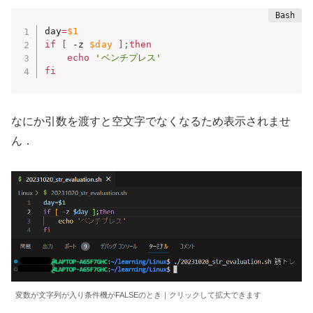
day
=
$1
if
[
 -z 
$day
]
;
then
echo
'ベンチプレス'
fi
なにか引数を渡すと空文字でなくなるため表示されませ
ん．
変数が文字列が入り条件機がFALSEのとき｜クリックして拡大できます