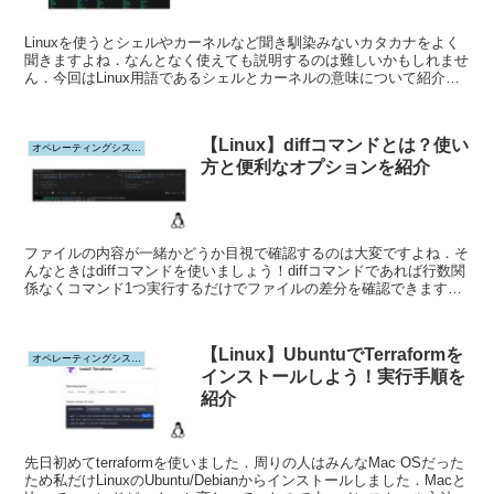
Linuxを使うとシェルやカーネルなど聞き馴染みないカタカナをよく
聞きますよね．なんとなく使えても説明するのは難しいかもしれませ
ん．今回はLinux用語であるシェルとカーネルの意味について紹介し
ます．
【Linux】diffコマンドとは？使い
オペレーティングシステム
方と便利なオプションを紹介
ファイルの内容が一緒かどうか目視で確認するのは大変ですよね．そ
んなときはdiffコマンドを使いましょう！diffコマンドであれば行数関
係なくコマンド1つ実行するだけでファイルの差分を確認できます．
今回はファイルの差分を表示するdiffコマンドについて紹介します．
【Linux】UbuntuでTerraformを
オペレーティングシステム
インストールしよう！実行手順を
紹介
先日初めてterraformを使いました．周りの人はみんなMac OSだった
ため私だけLinuxのUbuntu/Debianからインストールしました．Macと