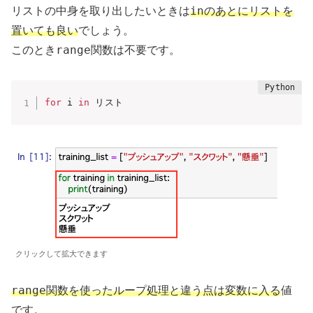
in
リストの中身を取り出したいときは
のあとにリストを
置いても良い
でしょう。
range関数
このとき
は不要です。
for
 i 
in
 リスト
クリックして拡大できます
range関数
を使ったループ処理と違う点は変数に入る
値
です。