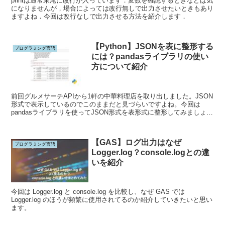
printは通常末尾に改行が入っています．変数を確認するときなどは気
になりませんが，場合によっては改行無しで出力させたいときもあり
ますよね．今回は改行なしで出力させる方法を紹介します．
【Python】JSONを表に整形する
プログラミング言語
には？pandasライブラリの使い
方について紹介
前回グルメサーチAPIから1軒の中華料理店を取り出しました。JSON
形式で表示しているのでこのままだと見づらいですよね。今回は
pandasライブラリを使ってJSON形式を表形式に整形してみましょ
う。
【GAS】ログ出力はなぜ
プログラミング言語
Logger.log？console.logとの違
いを紹介
今回は Logger.log と console.log を比較し、なぜ GAS では
Logger.log のほうが頻繁に使用されてるのか紹介していきたいと思い
ます。