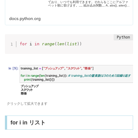
ており、いつでも利用できます。それらをここにアルファ
ベット順に挙げます。,,,, 組み込み関数,,, A, abs(), aiter(),
all(), anext(), any(), ascii(),, B, bin(), bool(), breakpoint...
docs.python.org
for
 i 
in
range
(
len
(
list
)
)
クリックして拡大できます
for i in リスト