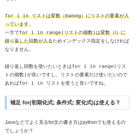
for i in リスト
は変数（training）にリストの要素が入
っています
。
for i in range(リストの個数)
一方で
は変数（i）に
繰り返した回数が入る
ためインデックス指定をしなければ
なりません。
for i in range(リス
繰り返し回数を使いたいときは
トの個数)
が良いですし、リストの要素だけ使いたいので
for i in リスト
あれば
を使うと良いですね。
補足 for(初期化式; 条件式; 変化式)は使える？
Javaなどでよく見るfor文の書き方はpythonでも使えるの
でしょうか？