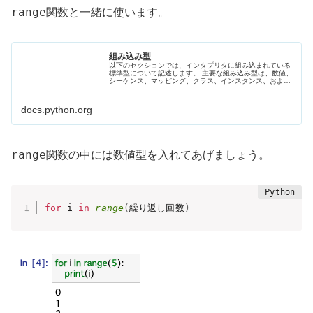
range関数
と一緒に使います。
組み込み型
以下のセクションでは、インタプリタに組み込まれている
標準型について記述します。 主要な組み込み型は、数値、
シーケンス、マッピング、クラス、インスタンス、および
例外です。 コレクションクラスには、ミュータブルなもの
があります。コレクションのメンバをインプレースに足
し、引き、または並べ替えて、特定の要素を返さないメソ
docs.python.org
ッドは...
range関数
の中には数値型を入れてあげましょう。
for
 i 
in
range
(
繰り返し回数
)