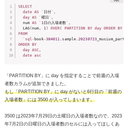
SELECT
date
AS
`
日付
`
,
day
AS
`
曜日
`
,
  num 
AS
`
1
日の入場者数
`
,
  LAG
(
num
,
1
)
OVER
(
PARTITION
BY
day
ORDER
BY
d
FROM
`
sql
-
book
-
384011.
sample
.
20230723
_musium_parti
ORDER
BY
day
ASC
,
date
asc
「PARTITION BY」に day を指定することで前週の入場
者数カラムが追加できました。
もし「PARTITION BY」に day がないと6行目の「前週の
入場者数」には 3500 が入ってしまいます。
3500 は2023年7月29日の土曜日の入場者数なので、2023
年7月2日の日曜日の入場者数のセルには入ってほしくあ