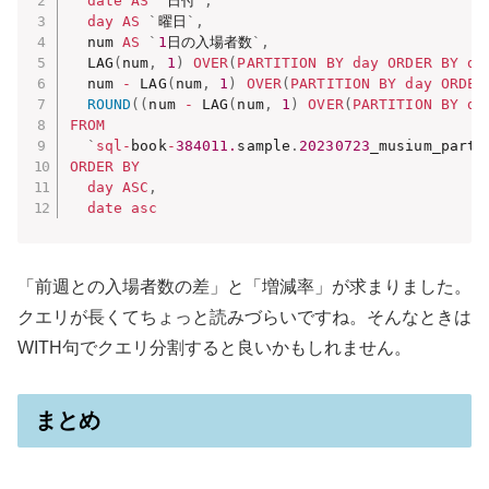
date
AS
`
日付
`
,
day
AS
`
曜日
`
,
  num 
AS
`
1
日の入場者数
`
,
  LAG
(
num
,
1
)
OVER
(
PARTITION
BY
day
ORDER
BY
da
  num 
-
 LAG
(
num
,
1
)
OVER
(
PARTITION
BY
day
ORDER
ROUND
(
(
num 
-
 LAG
(
num
,
1
)
OVER
(
PARTITION
BY
da
FROM
`
sql
-
book
-
384011.
sample
.
20230723
_musium_parti
ORDER
BY
day
ASC
,
date
asc
「前週との入場者数の差」と「増減率」が求まりました。
クエリが長くてちょっと読みづらいですね。そんなときは
WITH句でクエリ分割すると良いかもしれません。
まとめ