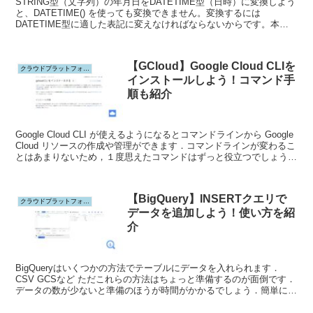
STRING型（文字列）の年月日をDATETIME型（日時）に変換しよう
と、DATETIME() を使っても変換できません。変換するには
DATETIME型に適した表記に変えなければならないからです。本日
はSTRING型からDATETIME型に変換する方法をご紹介します。
【GCloud】Google Cloud CLIを
クラウドプラットフォーム
インストールしよう！コマンド手
順も紹介
Google Cloud CLI が使えるようになるとコマンドラインから Google
Cloud リソースの作成や管理ができます．コマンドラインが変わるこ
とはあまりないため，１度思えたコマンドはずっと役立つでしょう．
今回は Google Cloud CLI をインストールする手順について紹介しま
す．
【BigQuery】INSERTクエリで
クラウドプラットフォーム
データを追加しよう！使い方を紹
介
BigQueryはいくつかの方法でテーブルにデータを入れられます．
CSV GCSなど ただこれらの方法はちょっと準備するのが面倒です．
データの数が少ないと準備のほうが時間がかかるでしょう．簡単に追
加できる方法としてINSERT INTOク...