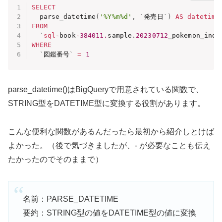
SELECT
  parse_datetime
(
'%Y%m%d'
,
`
発売日
`
)
AS
datetime
FROM
`
sql
-
book
-
384011.
sample
.
20230712
_pokemon_inde
WHERE
`
図鑑番号
`
=
1
parse_datetime()はBigQueryで用意されている関数で、
STRING型をDATETIME型に変換する役割があります。
こんな便利な関数があるんだったら最初から紹介しとけば
よかった。（後で気づきましたが、- が必要なことも伝え
たかったのでそのままで）
名前：PARSE_DATETIME
要約：STRING型の値をDATETIME型の値に変換