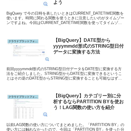
よう
BigQuery で今の日時を表したいときはCURRENT_DATETIME関数を
使います。時間に関わる関数を使うときに注意したいのがタイムゾー
ンですよね。今回はCURRENT_DATETIME関数を使ってタイムゾー
ンを指定したときと指定しなかったとき、それぞれの処理の違いを見
ていきましょう。
【BigQuery】DATE型から
クラウドプラットフォーム
yyyymmdd形式のSTRING型日付
データに変換する方法
前回yyyymmdd形式のSTRING型日付データをDATE型に変換する方
法をご紹介しました。STRING型からDATE型に変換できるというこ
とはその逆のDATE型からSTRING型に変換することも可能なはずで
す。今回はDATE型からyyyymmdd形式のSTRING型に変換する方法
をご紹介します。
【BigQuery】カテゴリー別に分
クラウドプラットフォーム
析するならPARTITION BYを使お
う！LAG関数の使い方を紹介
以前LAG関数の使い方についてまとめました。「PARTITION BY」の
使い方には触れなかったので、今回は「PARTITION BY」を使った分