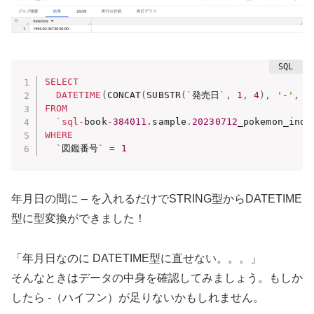
SELECT
DATETIME
(
CONCAT
(
SUBSTR
(
`
発売日
`
,
1
,
4
)
,
'-'
,
 S
FROM
`
sql
-
book
-
384011.
sample
.
20230712
_pokemon_inde
WHERE
`
図鑑番号
`
=
1
年月日の間に – を入れるだけでSTRING型からDATETIME
型に型変換ができました！
「年月日なのに DATETIME型に直せない。。。」
そんなときはデータの中身を確認してみましょう。もしか
したら -（ハイフン）が足りないかもしれません。